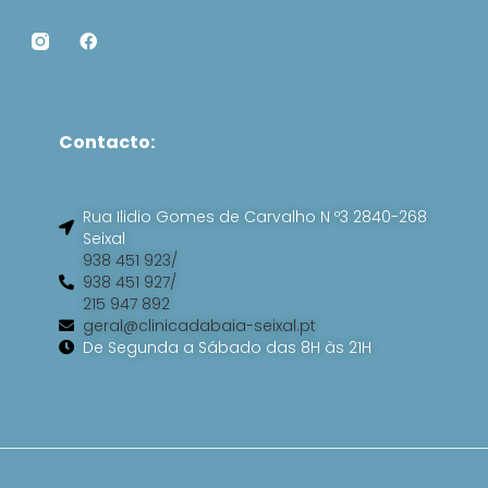
F
a
c
e
b
o
Contacto:
o
k
Rua Ilidio Gomes de Carvalho N º3 2840-268
Seixal
938 451 923/
938 451 927/
215 947 892
geral@clinicadabaia-seixal.pt
De Segunda a Sábado das 8H às 21H