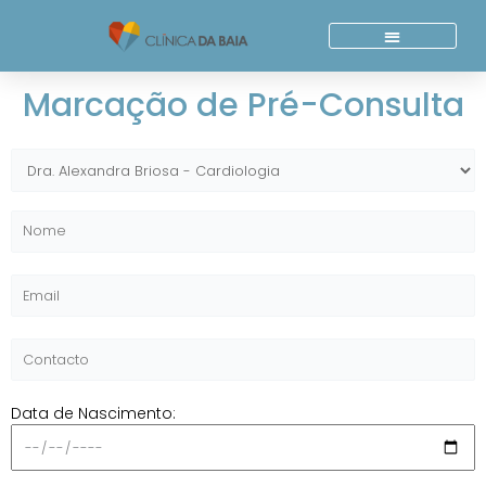
Skip
to
content
Quem Somos
Acordos E Parcerias
Marcação de Pré-Consulta
Data de Nascimento: