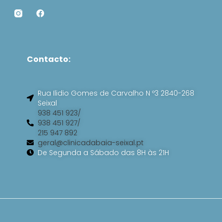
F
a
c
e
b
o
Contacto:
o
k
Rua Ilidio Gomes de Carvalho N º3 2840-268
Seixal
938 451 923/
938 451 927/
215 947 892
geral@clinicadabaia-seixal.pt
De Segunda a Sábado das 8H às 21H