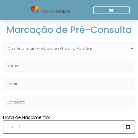
Skip
to
content
Quem Somos
Acordos E Parcerias
Marcação de Pré-Consulta
Data de Nascimento: