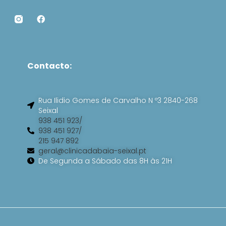
F
a
c
e
b
o
Contacto:
o
k
Rua Ilidio Gomes de Carvalho N º3 2840-268
Seixal
938 451 923/
938 451 927/
215 947 892
geral@clinicadabaia-seixal.pt
De Segunda a Sábado das 8H às 21H