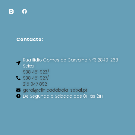
F
a
c
e
b
o
Contacto:
o
k
Rua Ilidio Gomes de Carvalho N º3 2840-268
Seixal
938 451 923/
938 451 927/
215 947 892
geral@clinicadabaia-seixal.pt
De Segunda a Sábado das 8H às 21H