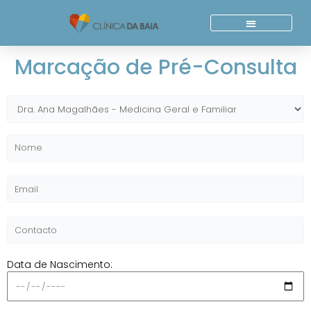
Skip
to
content
Quem Somos
Acordos E Parcerias
Marcação de Pré-Consulta
Data de Nascimento: