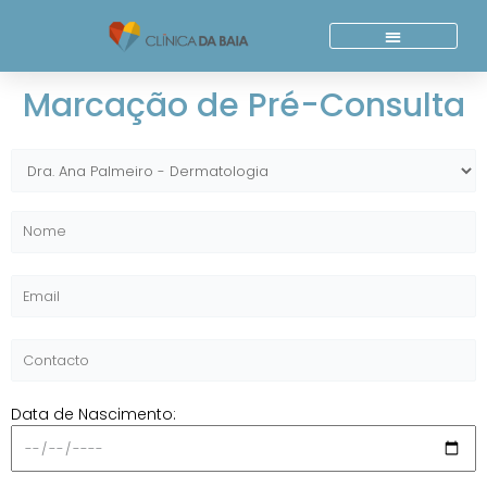
Skip
to
content
Quem Somos
Acordos E Parcerias
Marcação de Pré-Consulta
Data de Nascimento: