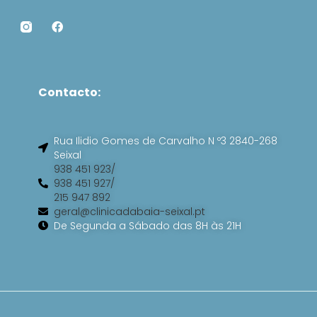
F
a
c
e
b
o
Contacto:
o
k
Rua Ilidio Gomes de Carvalho N º3 2840-268
Seixal
938 451 923/
938 451 927/
215 947 892
geral@clinicadabaia-seixal.pt
De Segunda a Sábado das 8H às 21H