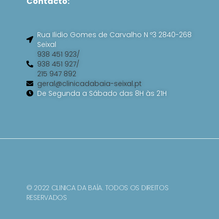
Contacto:
o
k
Rua Ilidio Gomes de Carvalho N º3 2840-268
Seixal
938 451 923/
938 451 927/
215 947 892
geral@clinicadabaia-seixal.pt
De Segunda a Sábado das 8H às 21H
© 2022 CLINICA DA BAÍA. TODOS OS DIREITOS
RESERVADOS