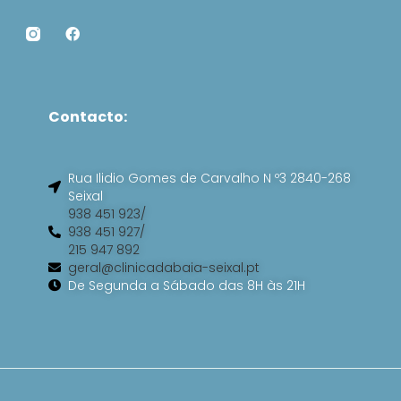
F
a
c
e
b
o
Contacto:
o
k
Rua Ilidio Gomes de Carvalho N º3 2840-268
Seixal
938 451 923/
938 451 927/
215 947 892
geral@clinicadabaia-seixal.pt
De Segunda a Sábado das 8H às 21H