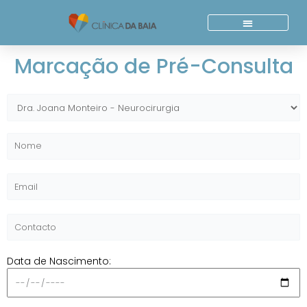
Skip
to
content
Quem Somos
Acordos E Parcerias
Marcação de Pré-Consulta
Data de Nascimento: