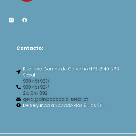
F
a
c
e
b
o
Contacto:
o
k
Rua Ilidio Gomes de Carvalho N º3 2840-268
Seixal
938 451 923/
938 451 927/
215 947 892
geral@clinicadabaia-seixal.pt
De Segunda a Sábado das 8H às 21H