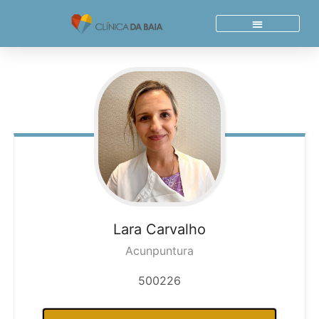
Skip
to
content
Quem Somos
Acordos E Parcerias
Lara
Carvalho
Acunpuntura
500226