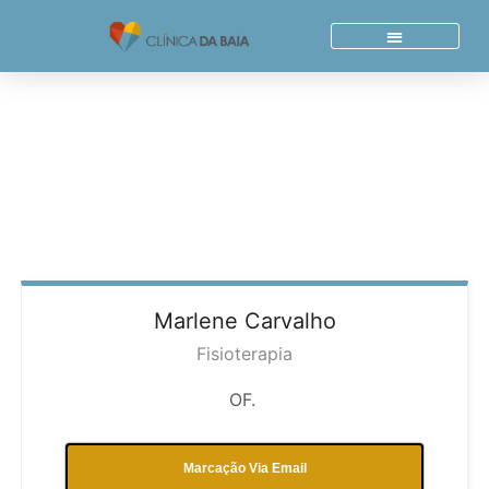
Skip
to
content
Quem Somos
Acordos E Parcerias
Marlene
Carvalho
Fisioterapia
OF.
Marcação Via Email