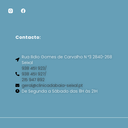
F
a
c
e
b
o
Contacto:
o
k
Rua Ilidio Gomes de Carvalho N º3 2840-268
Seixal
938 451 923/
938 451 927/
215 947 892
geral@clinicadabaia-seixal.pt
De Segunda a Sábado das 8H às 21H