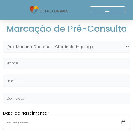
Skip
to
content
Quem Somos
Acordos E Parcerias
Marcação de Pré-Consulta
Data de Nascimento: