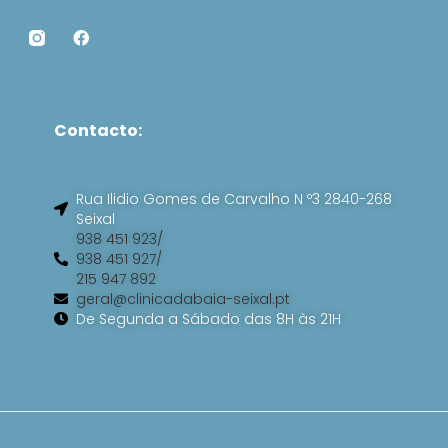
F
a
c
e
b
o
Contacto:
o
k
Rua Ilidio Gomes de Carvalho N º3 2840-268
Seixal
938 451 923/
938 451 927/
215 947 892
geral@clinicadabaia-seixal.pt
De Segunda a Sábado das 8H às 21H