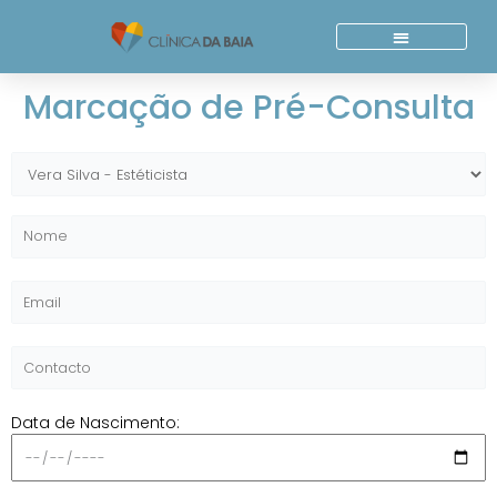
Skip
to
content
Quem Somos
Acordos E Parcerias
Marcação de Pré-Consulta
Data de Nascimento: