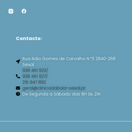
F
a
c
e
b
o
Contacto:
o
k
Rua Ilidio Gomes de Carvalho N º3 2840-268
Seixal
938 451 923/
938 451 927/
215 947 892
geral@clinicadabaia-seixal.pt
De Segunda a Sábado das 8H às 21H