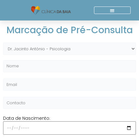
Skip
to
content
Quem Somos
Acordos E Parcerias
Marcação de Pré-Consulta
Data de Nascimento: