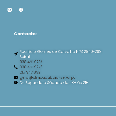
F
a
c
e
b
o
Contacto:
o
k
Rua Ilidio Gomes de Carvalho N º3 2840-268
Seixal
938 451 923/
938 451 927/
215 947 892
geral@clinicadabaia-seixal.pt
De Segunda a Sábado das 8H às 21H