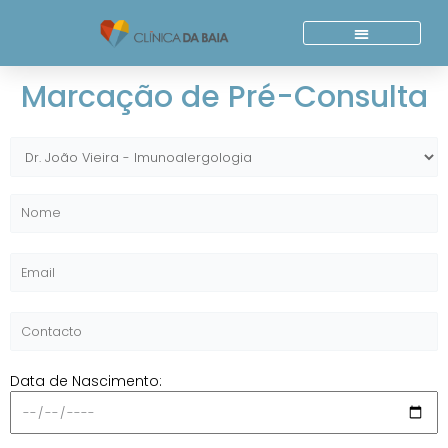
Skip
to
content
Quem Somos
Acordos E Parcerias
Marcação de Pré-Consulta
Data de Nascimento: