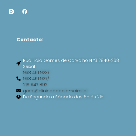
F
a
c
e
b
o
Contacto:
o
k
Rua Ilidio Gomes de Carvalho N º3 2840-268
Seixal
938 451 923/
938 451 927/
215 947 892
geral@clinicadabaia-seixal.pt
De Segunda a Sábado das 8H às 21H