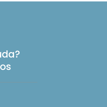
uda?
os